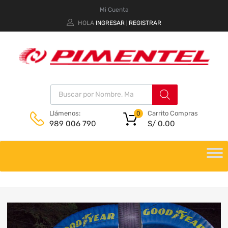
Mi Cuenta
HOLA
INGRESAR
REGISTRAR
|
Carrito Compras
Llámenos:
0
S/
0.00
989 006 790