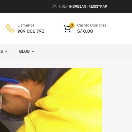
HOLA
INGRESAR
REGISTRAR
|
Carrito Compras
Llámenos:
0
S/
0.00
989 006 790
OS
BLOG