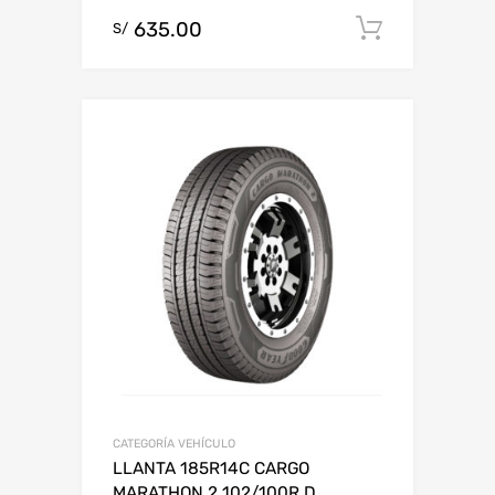
635.00
Add to c
S/
CATEGORÍA VEHÍCULO
LLANTA 185R14C CARGO
MARATHON 2 102/100R D