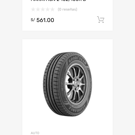
(0 reseñas)
561.00
Add to c
S/
AUTO