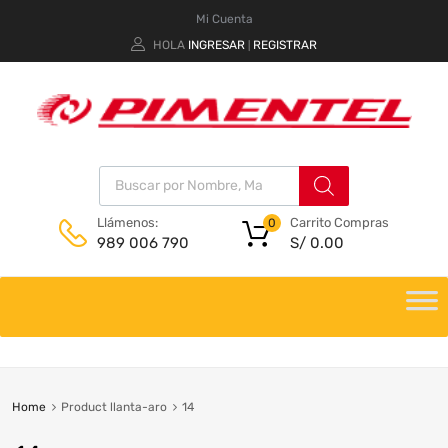
Mi Cuenta
HOLA
INGRESAR
REGISTRAR
|
Carrito Compras
Llámenos:
0
S/
0.00
989 006 790
Home
Product llanta-aro
14