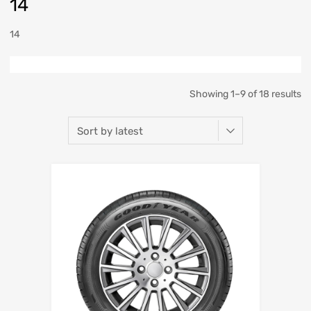
14
14
Showing 1–9 of 18 results