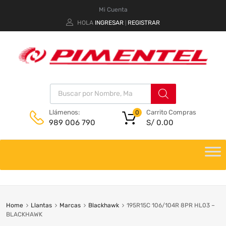
Mi Cuenta
HOLA
INGRESAR
REGISTRAR
|
Carrito Compras
Llámenos:
0
S/
0.00
989 006 790
Home
Llantas
Marcas
Blackhawk
195R15C 106/104R 8PR HL03 –
BLACKHAWK