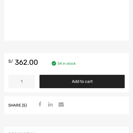
362.00
S/
54 in stock
Add to cart
SHARE (5)